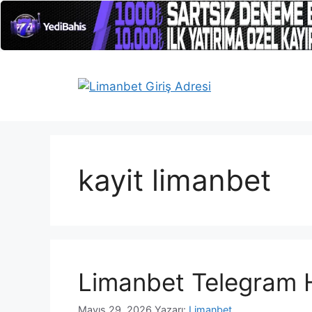
İçeriğe
atla
kayit limanbet
Limanbet Telegram 
Mayıs 29, 2026
Yazarı:
Limanbet