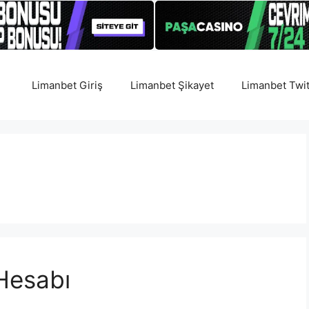
Limanbet Giriş
Limanbet Şikayet
Limanbet Twit
Hesabı