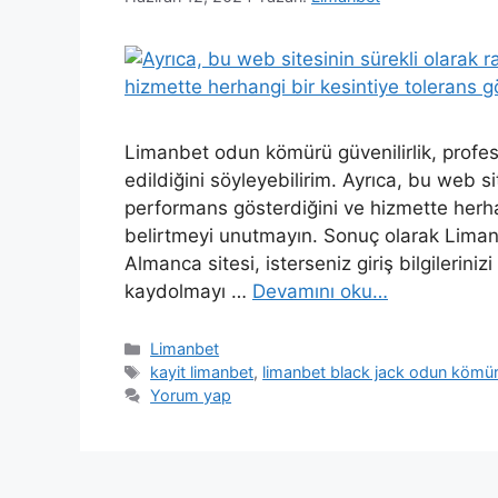
Limanbet odun kömürü güvenilirlik, profe
edildiğini söyleyebilirim. Ayrıca, bu web si
performans gösterdiğini ve hizmette herha
belirtmeyi unutmayın. Sonuç olarak Limanb
Almanca sitesi, isterseniz giriş bilgilerin
kaydolmayı …
Devamını oku…
Kategoriler
Limanbet
Etiketler
kayit limanbet
,
limanbet black jack odun kömü
Yorum yap