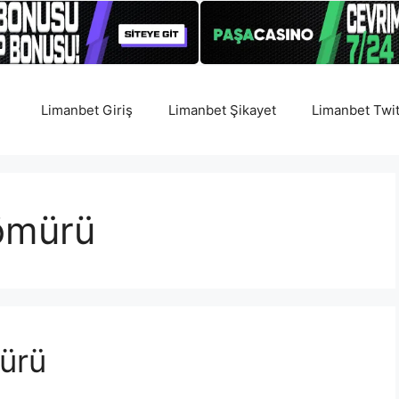
Limanbet Giriş
Limanbet Şikayet
Limanbet Twit
ömürü
ürü