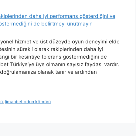
syonel hizmet ve üst düzeyde oyun deneyimi elde
tesinin sürekli olarak rakiplerinden daha iyi
ngi bir kesintiye tolerans göstermediğini de
et Türkiye’ye üye olmanın sayısız faydası vardır.
izi doğrulamanıza olanak tanır ve ardından
rü
,
limanbet odun kömürü