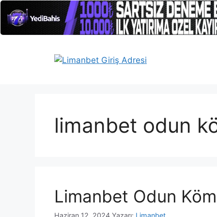
İçeriğe
atla
limanbet odun k
Limanbet Odun Köm
Haziran 12, 2024
Yazarı:
Limanbet