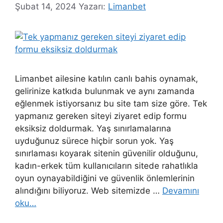
Şubat 14, 2024
Yazarı:
Limanbet
Limanbet ailesine katılın canlı bahis oynamak,
gelirinize katkıda bulunmak ve aynı zamanda
eğlenmek istiyorsanız bu site tam size göre. Tek
yapmanız gereken siteyi ziyaret edip formu
eksiksiz doldurmak. Yaş sınırlamalarına
uyduğunuz sürece hiçbir sorun yok. Yaş
sınırlaması koyarak sitenin güvenilir olduğunu,
kadın-erkek tüm kullanıcıların sitede rahatlıkla
oyun oynayabildiğini ve güvenlik önlemlerinin
alındığını biliyoruz. Web sitemizde …
Devamını
oku…