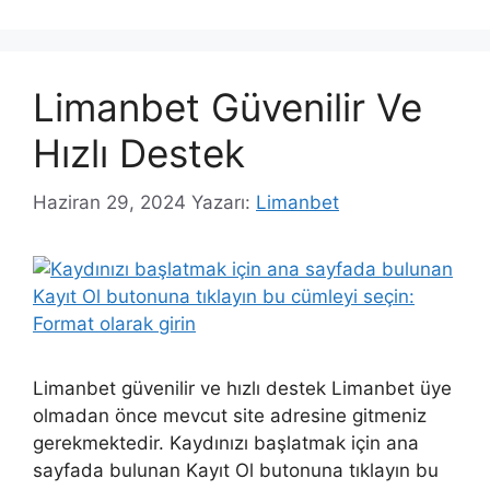
Limanbet Güvenilir Ve
Hızlı Destek
Haziran 29, 2024
Yazarı:
Limanbet
Limanbet güvenilir ve hızlı destek Limanbet üye
olmadan önce mevcut site adresine gitmeniz
gerekmektedir. Kaydınızı başlatmak için ana
sayfada bulunan Kayıt Ol butonuna tıklayın bu