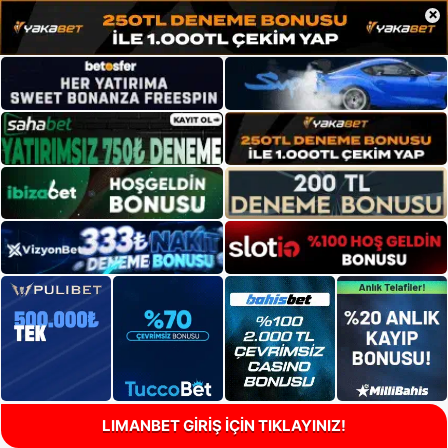
×
LIMANBET GİRİŞ İÇİN TIKLAYINIZ!