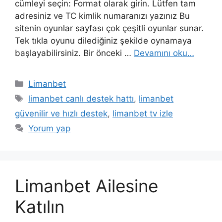
cümleyi seçin: Format olarak girin. Lütfen tam
adresiniz ve TC kimlik numaranızı yazınız Bu
sitenin oyunlar sayfası çok çeşitli oyunlar sunar.
Tek tıkla oyunu dilediğiniz şekilde oynamaya
başlayabilirsiniz. Bir önceki …
Devamını oku…
Kategoriler
Limanbet
Etiketler
limanbet canlı destek hattı
,
limanbet
güvenilir ve hızlı destek
,
limanbet tv izle
Yorum yap
Limanbet Ailesine
Katılın