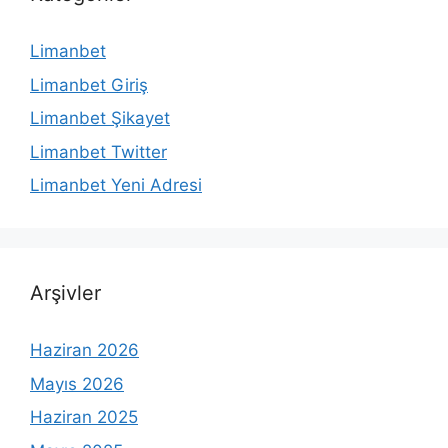
Limanbet
Limanbet Giriş
Limanbet Şikayet
Limanbet Twitter
Limanbet Yeni Adresi
Arşivler
Haziran 2026
Mayıs 2026
Haziran 2025