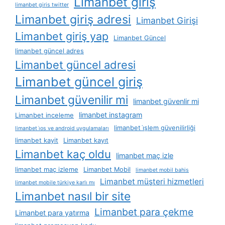
Limanbet giriş
limanbet giris twitter
Limanbet giriş adresi
Limanbet Girişi
Limanbet giriş yap
Limanbet Güncel
limanbet güncel adres
Limanbet güncel adresi
Limanbet güncel giriş
Limanbet güvenilir mi
limanbet güvenlir mi
limanbet instagram
Limanbet inceleme
limanbet i̇şlem güvenilirliği
limanbet i̇os ve android uygulamaları
limanbet kayit
Limanbet kayıt
Limanbet kaç oldu
limanbet maç izle
limanbet maç izleme
Limanbet Mobil
limanbet mobil bahis
Limanbet müşteri hizmetleri
limanbet mobile türkiye karlı mı
Limanbet nasıl bir site
Limanbet para çekme
Limanbet para yatırma