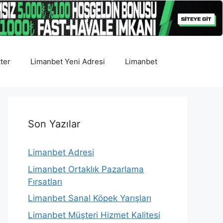
ter
Limanbet Yeni Adresi
Limanbet
Son Yazılar
Limanbet Adresi
Limanbet Ortaklık Pazarlama
Fırsatları
Limanbet Sanal Köpek Yarışları
Limanbet Müşteri Hizmet Kalitesi