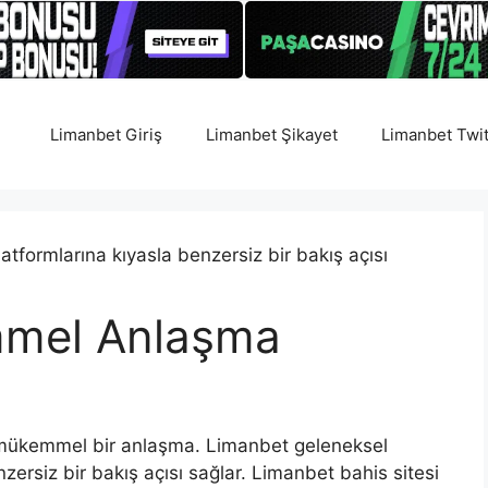
Limanbet Giriş
Limanbet Şikayet
Limanbet Twit
mel Anlaşma
ükemmel bir anlaşma. Limanbet geleneksel
zersiz bir bakış açısı sağlar. Limanbet bahis sitesi