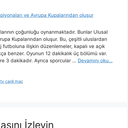
nlarının çoğunluğu oynanmaktadır. Bunlar Ulusal
pa Kupalarından oluşur. Bu, çeşitli uluslardan
laj futboluna ilişkin düzenlemeler, kapalı ve açık
kça benzer. Oyunun 12 dakikalık üç bölümü var.
re 3 dakikadır. Ayrıca sporcular …
Devamını oku…
 tv canli maç
sını İzleyin