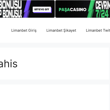
Limanbet Giriş
Limanbet Şikayet
Limanbet Twit
ahis