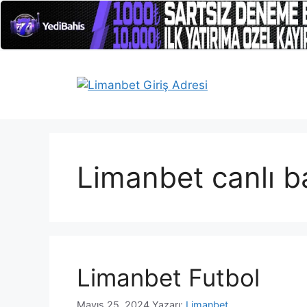
İçeriğe
atla
Limanbet canlı b
Limanbet Futbol
Mayıs 25, 2024
Yazarı:
Limanbet