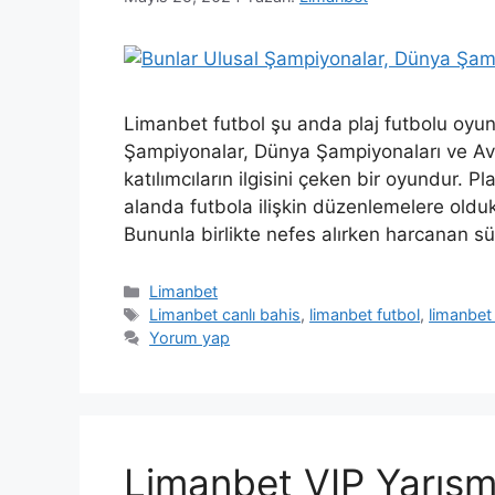
Limanbet futbol şu anda plaj futbolu oyu
Şampiyonalar, Dünya Şampiyonaları ve Avru
katılımcıların ilgisini çeken bir oyundur. P
alanda futbola ilişkin düzenlemelere oldu
Bununla birlikte nefes alırken harcanan sü
Kategoriler
Limanbet
Etiketler
Limanbet canlı bahis
,
limanbet futbol
,
limanbet
Yorum yap
Limanbet VIP Yarışma