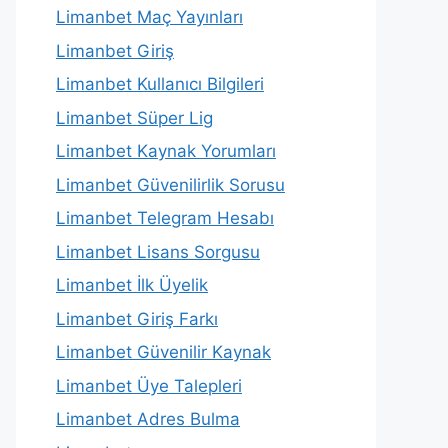
Limanbet Maç Yayınları
Limanbet Giriş
Limanbet Kullanıcı Bilgileri
Limanbet Süper Lig
Limanbet Kaynak Yorumları
Limanbet Güvenilirlik Sorusu
Limanbet Telegram Hesabı
Limanbet Lisans Sorgusu
Limanbet İlk Üyelik
Limanbet Giriş Farkı
Limanbet Güvenilir Kaynak
Limanbet Üye Talepleri
Limanbet Adres Bulma