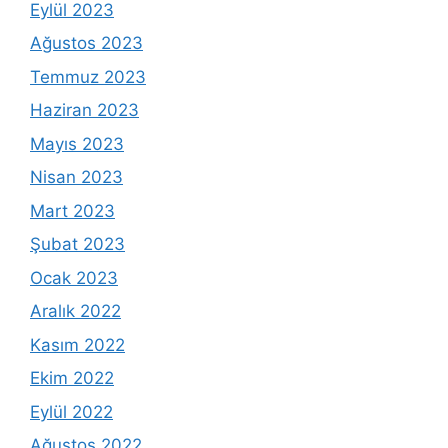
Eylül 2023
Ağustos 2023
Temmuz 2023
Haziran 2023
Mayıs 2023
Nisan 2023
Mart 2023
Şubat 2023
Ocak 2023
Aralık 2022
Kasım 2022
Ekim 2022
Eylül 2022
Ağustos 2022