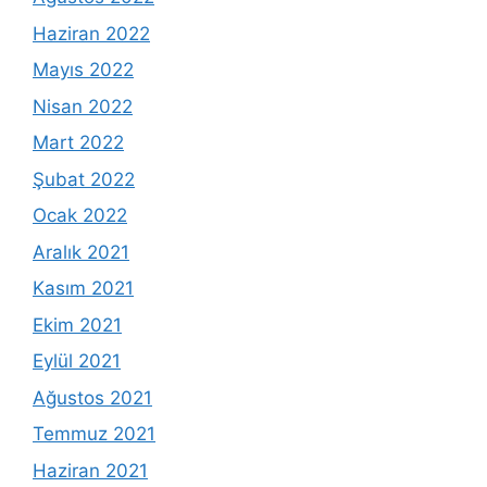
Haziran 2022
Mayıs 2022
Nisan 2022
Mart 2022
Şubat 2022
Ocak 2022
Aralık 2021
Kasım 2021
Ekim 2021
Eylül 2021
Ağustos 2021
Temmuz 2021
Haziran 2021