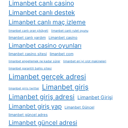
Limanbet canlı casino
Limanbet canlı destek
Limanbet canlı maç izleme
limanbet canlı oran şikâyeti
limanbet canlı rulet oyunu
limanbet canlı yardım
Limanbet casino
Limanbet casino oyunları
limanbet casino sitesi
limanbet com
limanbet engellemek ne kadar sürer
limanbet en i̇yi slot makineleri
limanbet garantili bahis sitesi
Limanbet gerçek adresi
Limanbet giriş
limanbet giris twitter
Limanbet giriş adresi
Limanbet Girişi
Limanbet giriş yap
Limanbet Güncel
limanbet güncel adres
Limanbet güncel adresi