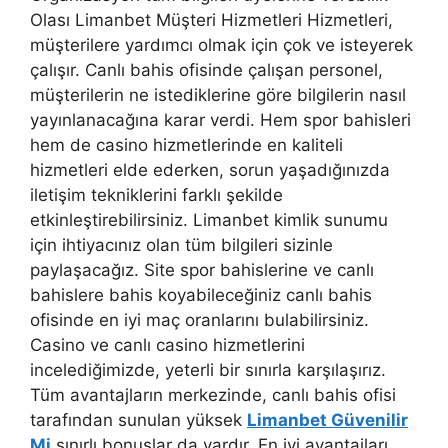
Olası Limanbet Müşteri Hizmetleri Hizmetleri,
müşterilere yardımcı olmak için çok ve isteyerek
çalışır. Canlı bahis ofisinde çalışan personel,
müşterilerin ne istediklerine göre bilgilerin nasıl
yayınlanacağına karar verdi. Hem spor bahisleri
hem de casino hizmetlerinde en kaliteli
hizmetleri elde ederken, sorun yaşadığınızda
iletişim tekniklerini farklı şekilde
etkinleştirebilirsiniz. Limanbet kimlik sunumu
için ihtiyacınız olan tüm bilgileri sizinle
paylaşacağız. Site spor bahislerine ve canlı
bahislere bahis koyabileceğiniz canlı bahis
ofisinde en iyi maç oranlarını bulabilirsiniz.
Casino ve canlı casino hizmetlerini
incelediğimizde, yeterli bir sınırla karşılaşırız.
Tüm avantajların merkezinde, canlı bahis ofisi
tarafından sunulan yüksek
Limanbet Güvenilir
Mi
sınırlı bonuslar da vardır. En iyi avantajları