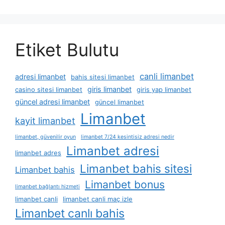
Etiket Bulutu
canli limanbet
adresi limanbet
bahis sitesi limanbet
giris limanbet
casino sitesi limanbet
giris yap limanbet
güncel adresi limanbet
güncel limanbet
Limanbet
kayit limanbet
limanbet, güvenilir oyun
limanbet 7/24 kesintisiz adresi nedir
Limanbet adresi
limanbet adres
Limanbet bahis sitesi
Limanbet bahis
Limanbet bonus
limanbet bağlantı hizmeti
limanbet canli
limanbet canli maç izle
Limanbet canlı bahis