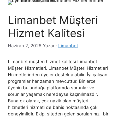
Limanbet Müşteri
Hizmet Kalitesi
Haziran 2, 2026
Yazarı:
Limanbet
Limanbet müşteri hizmet kalitesi Limanbet
Müşteri Hizmetleri. Limanbet Müşteri Hizmetleri
Hizmetlerinden üyeler destek alabilir. İyi çalışan
programlar her zaman mevcuttur. Binlerce
üyenin bulunduğu platformda sorunlar ve
sorunlar yaşamak neredeyse kaçınılmazdır.
Buna ek olarak, çok nazik olan müşteri
hizmetleri hizmeti de bahis noktasında çok
deneyimlidir. Ekip, siteden gelen soruları hızlı bir