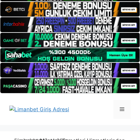
İçeriğe
atla
Menü