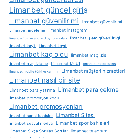
Limanbet güncel giriş
Limanbet güvenilir mi
limanbet güvenlir mi
limanbet instagram
Limanbet inceleme
limanbet i̇şlem güvenilirliği
limanbet i̇os ve android uygulamaları
limanbet kayit
Limanbet kayıt
Limanbet kaç oldu
limanbet maç izle
limanbet maç izleme
Limanbet Mobil
limanbet mobil bahis
Limanbet müşteri hizmetleri
limanbet mobile türkiye karlı mı
Limanbet nasıl bir site
Limanbet para çekme
Limanbet para yatırma
limanbet promosyon kodu
Limanbet promosyonları
Limanbet Sitesi
limanbet sanal bahisler
Limanbet spor bahisleri
limanbet sosyal medya
limanbet telegram
Limanbet Sıkça Sorulan Sorular