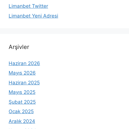
Limanbet Twitter
Limanbet Yeni Adresi
Arşivler
Haziran 2026
Mayıs 2026
Haziran 2025
Mayıs 2025
Şubat 2025
Ocak 2025
Aralık 2024