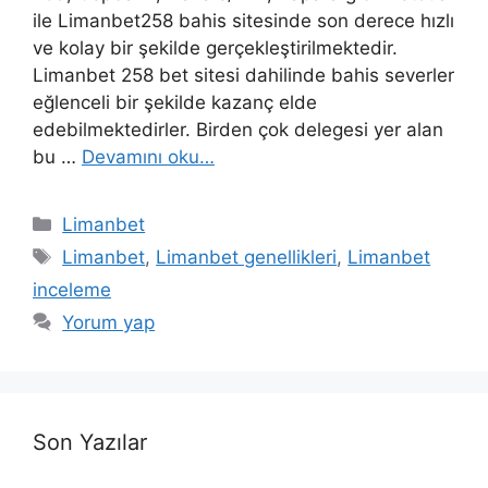
ile Limanbet258 bahis sitesinde son derece hızlı
ve kolay bir şekilde gerçekleştirilmektedir.
Limanbet 258 bet sitesi dahilinde bahis severler
eğlenceli bir şekilde kazanç elde
edebilmektedirler. Birden çok delegesi yer alan
bu …
Devamını oku…
Kategoriler
Limanbet
Etiketler
Limanbet
,
Limanbet genellikleri
,
Limanbet
inceleme
Yorum yap
Son Yazılar