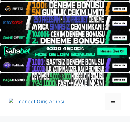
İçeriğe
atla
Menü