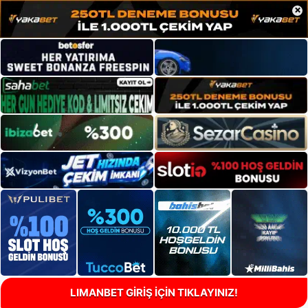
×
LIMANBET GİRİŞ İÇİN TIKLAYINIZ!