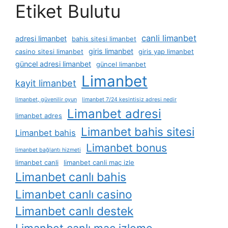
Etiket Bulutu
canli limanbet
adresi limanbet
bahis sitesi limanbet
giris limanbet
casino sitesi limanbet
giris yap limanbet
güncel adresi limanbet
güncel limanbet
Limanbet
kayit limanbet
limanbet, güvenilir oyun
limanbet 7/24 kesintisiz adresi nedir
Limanbet adresi
limanbet adres
Limanbet bahis sitesi
Limanbet bahis
Limanbet bonus
limanbet bağlantı hizmeti
limanbet canli
limanbet canli maç izle
Limanbet canlı bahis
Limanbet canlı casino
Limanbet canlı destek
Limanbet canlı maç izleme