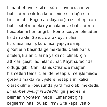
Limanbet üyelik silme süreci oyuncuların ve
bahisçilerin sıklıkla kendilerine sorduğu stresli
bir süreçtir. Bugün açıklayacağımız sebep, canlı
bahis sitelerindeki oyuncuların ve bahisçilerin
hesaplarını herhangi bir komplikasyon olmadan
kaldırmaktır. Sonuç olarak oyun ofisi
kurumsallaşmış kurumsal yapıya sahip
şirketlerin başında gelmektedir. Canlı bahis
siteleri, kullanıcılarına yardımcı olmak için
attıkları çeşitli adımlar sunar. Kayıt sürecinde
olduğu gibi, Canlı Bahis Ofisi’nde müşteri
hizmetleri temsilcileri de hesap silme işleminde
görev almakta ve üyelere hesaplarını kalıcı
olarak silme konusunda yardımcı olabilmektedir.
Limanbet üyeliği reddedildi
giriş adresini
bulmanın yöntemi nedir? Limanbet giriş
bilgilerimi nasıl bulabilirim? Site kapalıysa o