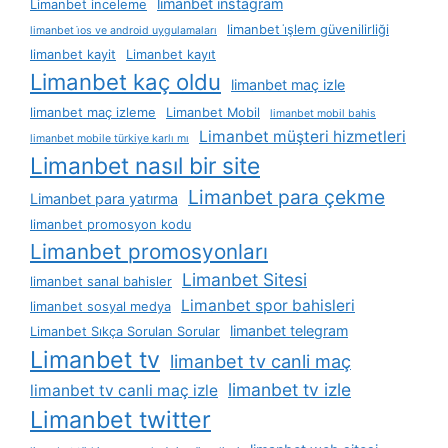
limanbet instagram
Limanbet inceleme
limanbet i̇şlem güvenilirliği
limanbet i̇os ve android uygulamaları
limanbet kayit
Limanbet kayıt
Limanbet kaç oldu
limanbet maç izle
limanbet maç izleme
Limanbet Mobil
limanbet mobil bahis
Limanbet müşteri hizmetleri
limanbet mobile türkiye karlı mı
Limanbet nasıl bir site
Limanbet para çekme
Limanbet para yatırma
limanbet promosyon kodu
Limanbet promosyonları
Limanbet Sitesi
limanbet sanal bahisler
Limanbet spor bahisleri
limanbet sosyal medya
limanbet telegram
Limanbet Sıkça Sorulan Sorular
Limanbet tv
limanbet tv canli maç
limanbet tv izle
limanbet tv canli maç izle
Limanbet twitter