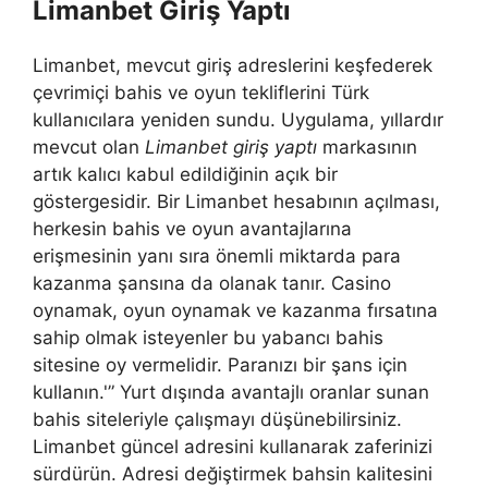
Limanbet Giriş Yaptı
Limanbet, mevcut giriş adreslerini keşfederek
çevrimiçi bahis ve oyun tekliflerini Türk
kullanıcılara yeniden sundu. Uygulama, yıllardır
mevcut olan
Limanbet giriş yaptı
markasının
artık kalıcı kabul edildiğinin açık bir
göstergesidir. Bir Limanbet hesabının açılması,
herkesin bahis ve oyun avantajlarına
erişmesinin yanı sıra önemli miktarda para
kazanma şansına da olanak tanır. Casino
oynamak, oyun oynamak ve kazanma fırsatına
sahip olmak isteyenler bu yabancı bahis
sitesine oy vermelidir. Paranızı bir şans için
kullanın.'” Yurt dışında avantajlı oranlar sunan
bahis siteleriyle çalışmayı düşünebilirsiniz.
Limanbet güncel adresini kullanarak zaferinizi
sürdürün. Adresi değiştirmek bahsin kalitesini