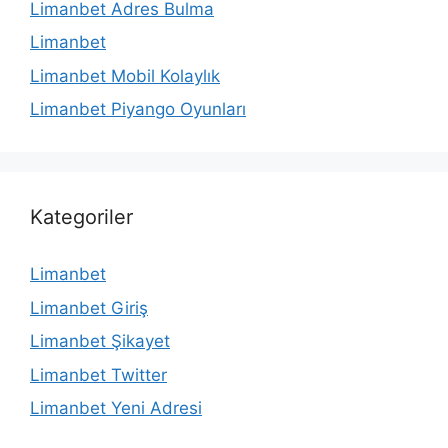
Limanbet Adres Bulma
Limanbet
Limanbet Mobil Kolaylık
Limanbet Piyango Oyunları
Kategoriler
Limanbet
Limanbet Giriş
Limanbet Şikayet
Limanbet Twitter
Limanbet Yeni Adresi