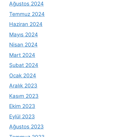
Ağustos 2024
Temmuz 2024
Haziran 2024
Mayıs 2024
Nisan 2024
Mart 2024
Şubat 2024
Ocak 2024
Aralık 2023
Kasım 2023
Ekim 2023
Eylül 2023
Ağustos 2023
Temmuz 2023