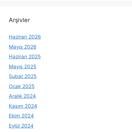
Arşivler
Haziran 2026
Mayıs 2026
Haziran 2025
Mayıs 2025
Şubat 2025
Ocak 2025
Aralık 2024
Kasım 2024
Ekim 2024
Eylül 2024