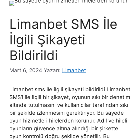
Limanbet SMS İle
İlgili Şikayeti
Bildirildi
Mart 6, 2024
Yazarı:
Limanbet
Limanbet sms ile ilgili şikayeti bildirildi Limanbet
SMS’i ile ilgili bir şikayet, oyunun sıkı bir denetim
altında tutulmasını ve kullanıcılar tarafından sıkı
bir şekilde izlenmesini gerektiriyor. Bu sayede
oyun hizmetleri hilelerden korunur. Adil ve hileli
oyunların güvence altına alındığı bir şirkette
oyun kontrolü doğru şekilde yönetilir. Bu