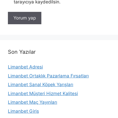
tarayıcıya kaydedilsin.
Son Yazılar
Limanbet Adresi
Limanbet Ortaklık Pazarlama Fırsatları
Limanbet Sanal Köpek Yarışları
Limanbet Müşteri Hizmet Kalitesi
Limanbet Maç Yayınları
Limanbet Giriş