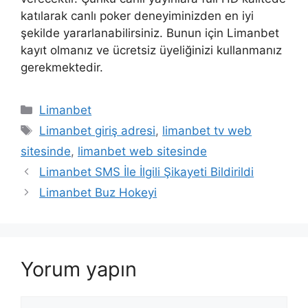
katılarak canlı poker deneyiminizden en iyi
şekilde yararlanabilirsiniz. Bunun için Limanbet
kayıt olmanız ve ücretsiz üyeliğinizi kullanmanız
gerekmektedir.
Kategoriler
Limanbet
Etiketler
Limanbet giriş adresi
,
limanbet tv web
sitesinde
,
limanbet web sitesinde
Limanbet SMS İle İlgili Şikayeti Bildirildi
Limanbet Buz Hokeyi
Yorum yapın
Yorum