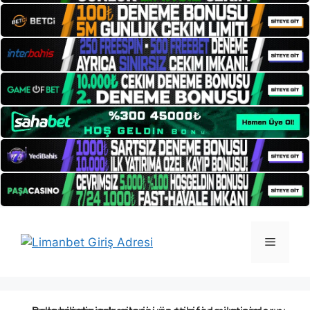
İçeriğe
atla
Menü