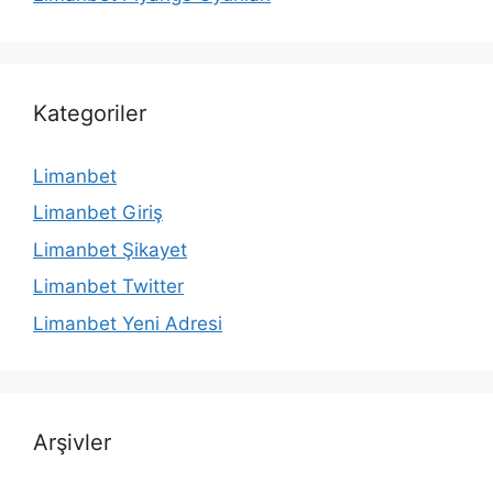
Kategoriler
Limanbet
Limanbet Giriş
Limanbet Şikayet
Limanbet Twitter
Limanbet Yeni Adresi
Arşivler