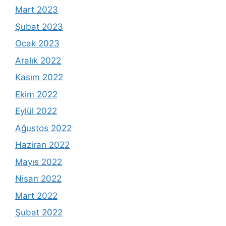
Mart 2023
Şubat 2023
Ocak 2023
Aralık 2022
Kasım 2022
Ekim 2022
Eylül 2022
Ağustos 2022
Haziran 2022
Mayıs 2022
Nisan 2022
Mart 2022
Şubat 2022