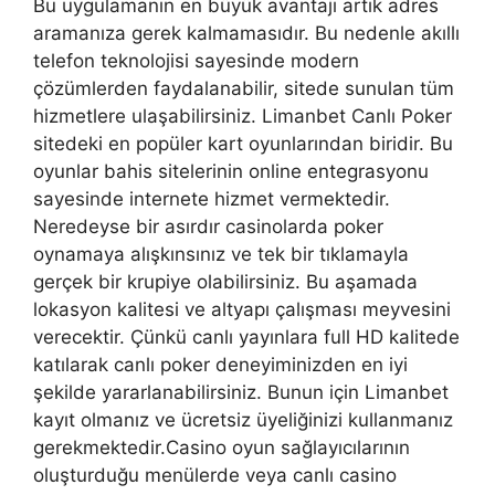
Bu uygulamanın en büyük avantajı artık adres
aramanıza gerek kalmamasıdır. Bu nedenle akıllı
telefon teknolojisi sayesinde modern
çözümlerden faydalanabilir, sitede sunulan tüm
hizmetlere ulaşabilirsiniz. Limanbet Canlı Poker
sitedeki en popüler kart oyunlarından biridir. Bu
oyunlar bahis sitelerinin online entegrasyonu
sayesinde internete hizmet vermektedir.
Neredeyse bir asırdır casinolarda poker
oynamaya alışkınsınız ve tek bir tıklamayla
gerçek bir krupiye olabilirsiniz. Bu aşamada
lokasyon kalitesi ve altyapı çalışması meyvesini
verecektir. Çünkü canlı yayınlara full HD kalitede
katılarak canlı poker deneyiminizden en iyi
şekilde yararlanabilirsiniz. Bunun için Limanbet
kayıt olmanız ve ücretsiz üyeliğinizi kullanmanız
gerekmektedir.Casino oyun sağlayıcılarının
oluşturduğu menülerde veya canlı casino