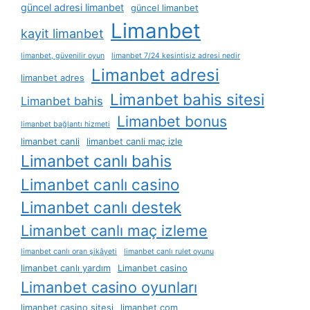
güncel adresi limanbet
güncel limanbet
Limanbet
kayit limanbet
limanbet, güvenilir oyun
limanbet 7/24 kesintisiz adresi nedir
Limanbet adresi
limanbet adres
Limanbet bahis sitesi
Limanbet bahis
Limanbet bonus
limanbet bağlantı hizmeti
limanbet canli
limanbet canli maç izle
Limanbet canlı bahis
Limanbet canlı casino
Limanbet canlı destek
Limanbet canlı maç izleme
limanbet canlı oran şikâyeti
limanbet canlı rulet oyunu
limanbet canlı yardım
Limanbet casino
Limanbet casino oyunları
limanbet casino sitesi
limanbet com