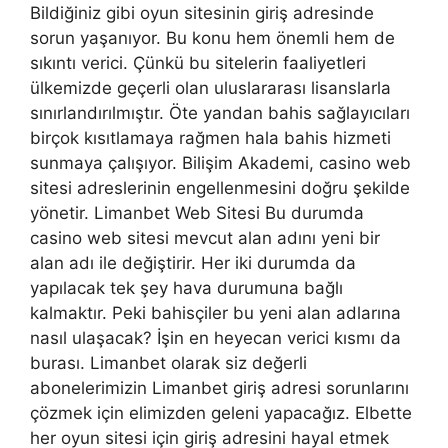
Bildiğiniz gibi oyun sitesinin giriş adresinde
sorun yaşanıyor. Bu konu hem önemli hem de
sıkıntı verici. Çünkü bu sitelerin faaliyetleri
ülkemizde geçerli olan uluslararası lisanslarla
sınırlandırılmıştır. Öte yandan bahis sağlayıcıları
birçok kısıtlamaya rağmen hala bahis hizmeti
sunmaya çalışıyor. Bilişim Akademi, casino web
sitesi adreslerinin engellenmesini doğru şekilde
yönetir. Limanbet Web Sitesi Bu durumda
casino web sitesi mevcut alan adını yeni bir
alan adı ile değiştirir. Her iki durumda da
yapılacak tek şey hava durumuna bağlı
kalmaktır. Peki bahisçiler bu yeni alan adlarına
nasıl ulaşacak? İşin en heyecan verici kısmı da
burası. Limanbet olarak siz değerli
abonelerimizin Limanbet giriş adresi sorunlarını
çözmek için elimizden geleni yapacağız. Elbette
her oyun sitesi için giriş adresini hayal etmek