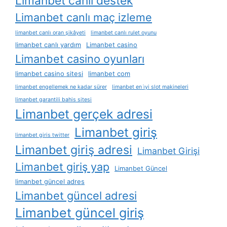
Limanbet canlı destek
Limanbet canlı maç izleme
limanbet canlı oran şikâyeti
limanbet canlı rulet oyunu
limanbet canlı yardım
Limanbet casino
Limanbet casino oyunları
limanbet casino sitesi
limanbet com
limanbet engellemek ne kadar sürer
limanbet en i̇yi slot makineleri
limanbet garantili bahis sitesi
Limanbet gerçek adresi
Limanbet giriş
limanbet giris twitter
Limanbet giriş adresi
Limanbet Girişi
Limanbet giriş yap
Limanbet Güncel
limanbet güncel adres
Limanbet güncel adresi
Limanbet güncel giriş