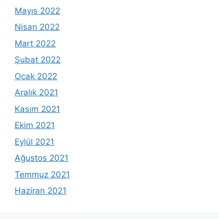
Mayıs 2022
Nisan 2022
Mart 2022
Şubat 2022
Ocak 2022
Aralık 2021
Kasım 2021
Ekim 2021
Eylül 2021
Ağustos 2021
Temmuz 2021
Haziran 2021