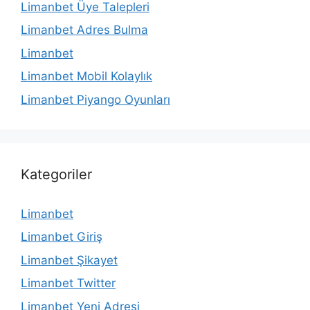
Limanbet Üye Talepleri
Limanbet Adres Bulma
Limanbet
Limanbet Mobil Kolaylık
Limanbet Piyango Oyunları
Kategoriler
Limanbet
Limanbet Giriş
Limanbet Şikayet
Limanbet Twitter
Limanbet Yeni Adresi