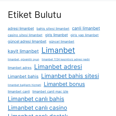
Etiket Bulutu
canli limanbet
adresi limanbet
bahis sitesi limanbet
giris limanbet
casino sitesi limanbet
giris yap limanbet
güncel adresi limanbet
güncel limanbet
Limanbet
kayit limanbet
limanbet, güvenilir oyun
limanbet 7/24 kesintisiz adresi nedir
Limanbet adresi
limanbet adres
Limanbet bahis sitesi
Limanbet bahis
Limanbet bonus
limanbet bağlantı hizmeti
limanbet canli
limanbet canli maç izle
Limanbet canlı bahis
Limanbet canlı casino