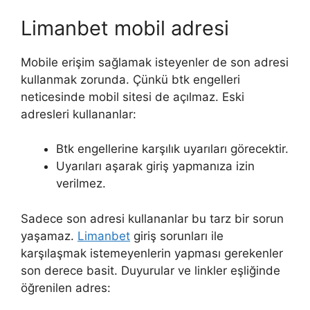
Limanbet mobil adresi
Mobile erişim sağlamak isteyenler de son adresi
kullanmak zorunda. Çünkü btk engelleri
neticesinde mobil sitesi de açılmaz. Eski
adresleri kullananlar:
Btk engellerine karşılık uyarıları görecektir.
Uyarıları aşarak giriş yapmanıza izin
verilmez.
Sadece son adresi kullananlar bu tarz bir sorun
yaşamaz.
Limanbet
giriş sorunları ile
karşılaşmak istemeyenlerin yapması gerekenler
son derece basit. Duyurular ve linkler eşliğinde
öğrenilen adres: