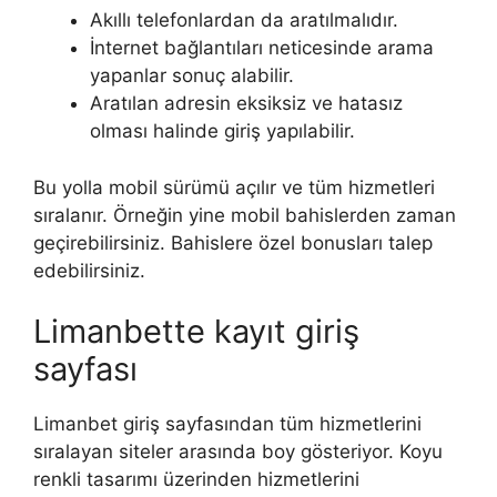
Akıllı telefonlardan da aratılmalıdır.
İnternet bağlantıları neticesinde arama
yapanlar sonuç alabilir.
Aratılan adresin eksiksiz ve hatasız
olması halinde giriş yapılabilir.
Bu yolla mobil sürümü açılır ve tüm hizmetleri
sıralanır. Örneğin yine mobil bahislerden zaman
geçirebilirsiniz. Bahislere özel bonusları talep
edebilirsiniz.
Limanbette kayıt giriş
sayfası
Limanbet giriş sayfasından tüm hizmetlerini
sıralayan siteler arasında boy gösteriyor. Koyu
renkli tasarımı üzerinden hizmetlerini