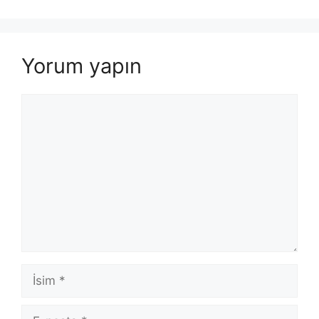
Yorum yapın
Yorum
İsim
E-