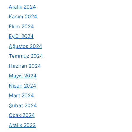
Aralık 2024
Kasım 2024
Ekim 2024
Eylül 2024
Ağustos 2024
Temmuz 2024
Haziran 2024
Mayıs 2024
Nisan 2024
Mart 2024
Şubat 2024
Ocak 2024
Aralık 2023