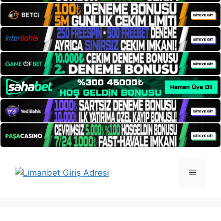
İçeriğe
atla
Menü