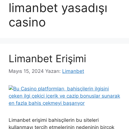
limanbet yasadışı
casino
Limanbet Erişimi
Mayıs 15, 2024
Yazarı:
Limanbet
Limanbet erişimi bahisçilerin bu siteleri
kullanmayı tercih etmelerinin nedeninin birçok