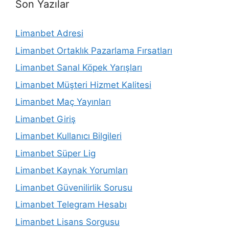
Son Yazılar
Limanbet Adresi
Limanbet Ortaklık Pazarlama Fırsatları
Limanbet Sanal Köpek Yarışları
Limanbet Müşteri Hizmet Kalitesi
Limanbet Maç Yayınları
Limanbet Giriş
Limanbet Kullanıcı Bilgileri
Limanbet Süper Lig
Limanbet Kaynak Yorumları
Limanbet Güvenilirlik Sorusu
Limanbet Telegram Hesabı
Limanbet Lisans Sorgusu