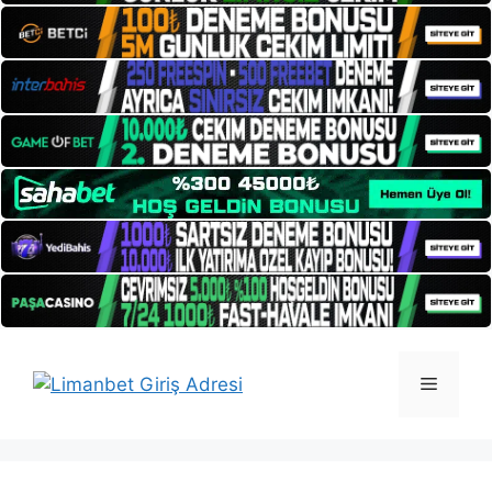
İçeriğe
atla
Menü