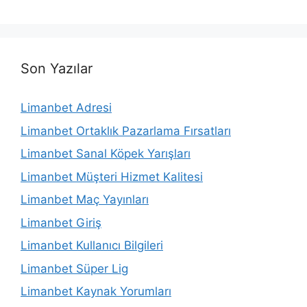
Son Yazılar
Limanbet Adresi
Limanbet Ortaklık Pazarlama Fırsatları
Limanbet Sanal Köpek Yarışları
Limanbet Müşteri Hizmet Kalitesi
Limanbet Maç Yayınları
Limanbet Giriş
Limanbet Kullanıcı Bilgileri
Limanbet Süper Lig
Limanbet Kaynak Yorumları