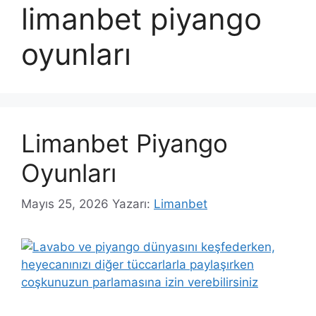
limanbet piyango
oyunları
Limanbet Piyango
Oyunları
Mayıs 25, 2026
Yazarı:
Limanbet