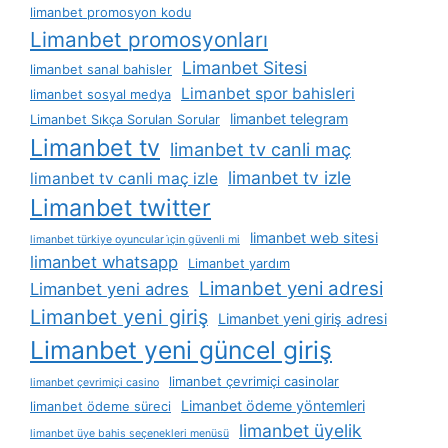
limanbet promosyon kodu
Limanbet promosyonları
Limanbet Sitesi
limanbet sanal bahisler
Limanbet spor bahisleri
limanbet sosyal medya
limanbet telegram
Limanbet Sıkça Sorulan Sorular
Limanbet tv
limanbet tv canli maç
limanbet tv izle
limanbet tv canli maç izle
Limanbet twitter
limanbet web sitesi
limanbet türkiye oyuncular i̇çin güvenli mi
limanbet whatsapp
Limanbet yardım
Limanbet yeni adresi
Limanbet yeni adres
Limanbet yeni giriş
Limanbet yeni giriş adresi
Limanbet yeni güncel giriş
limanbet çevrimiçi casinolar
limanbet çevrimiçi casino
Limanbet ödeme yöntemleri
limanbet ödeme süreci
limanbet üyelik
limanbet üye bahis seçenekleri menüsü