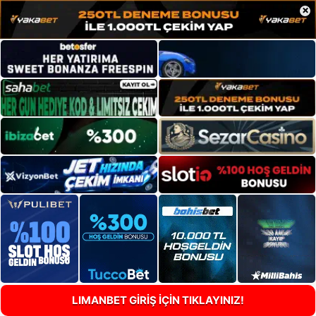
×
LIMANBET GİRİŞ İÇİN TIKLAYINIZ!