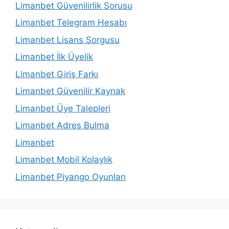
Limanbet Güvenilirlik Sorusu
Limanbet Telegram Hesabı
Limanbet Lisans Sorgusu
Limanbet İlk Üyelik
Limanbet Giriş Farkı
Limanbet Güvenilir Kaynak
Limanbet Üye Talepleri
Limanbet Adres Bulma
Limanbet
Limanbet Mobil Kolaylık
Limanbet Piyango Oyunları