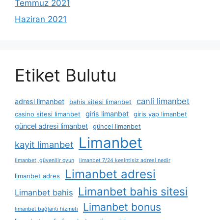
Temmuz 2021
Haziran 2021
Etiket Bulutu
canli limanbet
adresi limanbet
bahis sitesi limanbet
giris limanbet
casino sitesi limanbet
giris yap limanbet
güncel adresi limanbet
güncel limanbet
Limanbet
kayit limanbet
limanbet, güvenilir oyun
limanbet 7/24 kesintisiz adresi nedir
Limanbet adresi
limanbet adres
Limanbet bahis sitesi
Limanbet bahis
Limanbet bonus
limanbet bağlantı hizmeti