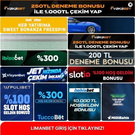
×
LIMANBET GİRİŞ İÇİN TIKLAYINIZ!