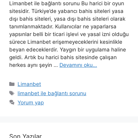
Limanbet ile bağlantı sorunu Bu harici bir oyun
sitesidir. Türkiye’de yabancı bahis siteleri yasa
dışı bahis siteleri, yasa dışı bahis siteleri olarak
tanımlanmaktadır. Kullanıcılar ne yaparlarsa
yapsınlar belli bir ticari işlevi ve yasal izni olduğu
sürece Limanbet erişemeyeceklerini kesinlikle
beyan edeceklerdir. Yaygın bir uygulama haline
geldi. Artık bu harici bahis sitesinde çalışan
herkes aynı şeyin …
Devamını oku…
Kategoriler
Limanbet
Etiketler
limanbet ile bağlantı sorunu
Yorum yap
Son Yazılar