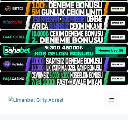
İçeriğe
atla
Menü