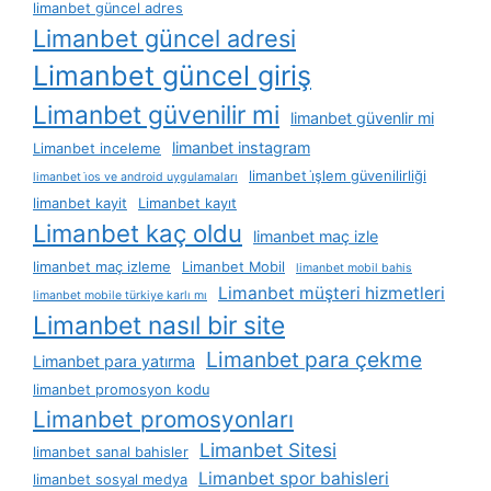
limanbet güncel adres
Limanbet güncel adresi
Limanbet güncel giriş
Limanbet güvenilir mi
limanbet güvenlir mi
limanbet instagram
Limanbet inceleme
limanbet i̇şlem güvenilirliği
limanbet i̇os ve android uygulamaları
limanbet kayit
Limanbet kayıt
Limanbet kaç oldu
limanbet maç izle
limanbet maç izleme
Limanbet Mobil
limanbet mobil bahis
Limanbet müşteri hizmetleri
limanbet mobile türkiye karlı mı
Limanbet nasıl bir site
Limanbet para çekme
Limanbet para yatırma
limanbet promosyon kodu
Limanbet promosyonları
Limanbet Sitesi
limanbet sanal bahisler
Limanbet spor bahisleri
limanbet sosyal medya