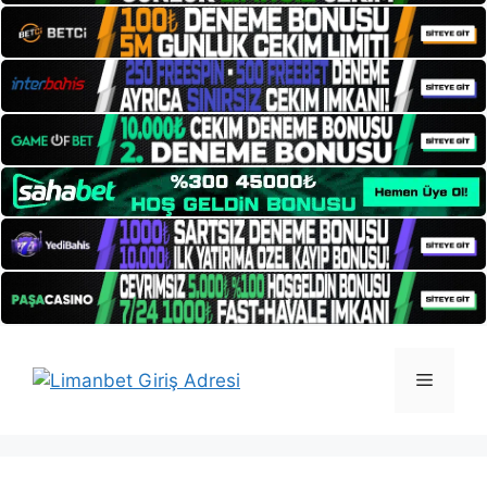
İçeriğe
atla
Menü