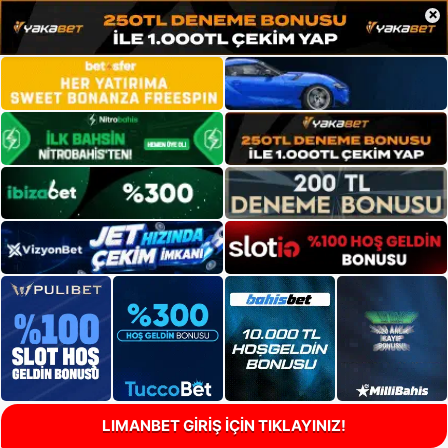
×
LIMANBET GİRİŞ İÇİN TIKLAYINIZ!