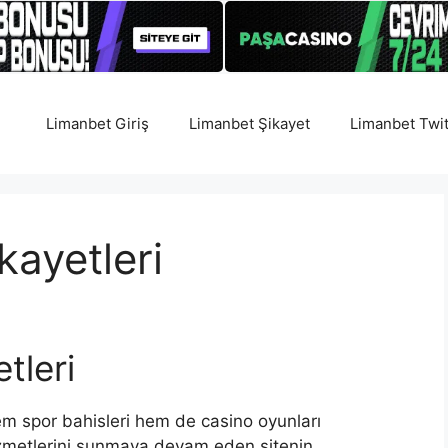
Limanbet Giriş
Limanbet Şikayet
Limanbet Twit
ayetleri
tleri
em spor bahisleri hem de casino oyunları
metlerini sunmaya devam eden sitenin