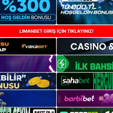
LIMANBET GİRİŞ İÇİN TIKLAYINIZ!