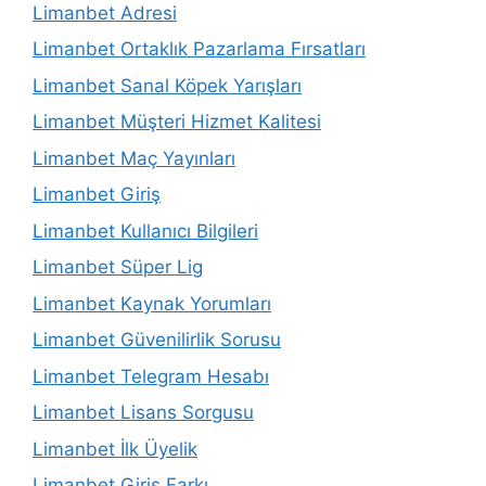
Limanbet Adresi
Limanbet Ortaklık Pazarlama Fırsatları
Limanbet Sanal Köpek Yarışları
Limanbet Müşteri Hizmet Kalitesi
Limanbet Maç Yayınları
Limanbet Giriş
Limanbet Kullanıcı Bilgileri
Limanbet Süper Lig
Limanbet Kaynak Yorumları
Limanbet Güvenilirlik Sorusu
Limanbet Telegram Hesabı
Limanbet Lisans Sorgusu
Limanbet İlk Üyelik
Limanbet Giriş Farkı