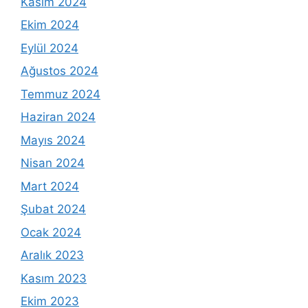
Kasım 2024
Ekim 2024
Eylül 2024
Ağustos 2024
Temmuz 2024
Haziran 2024
Mayıs 2024
Nisan 2024
Mart 2024
Şubat 2024
Ocak 2024
Aralık 2023
Kasım 2023
Ekim 2023