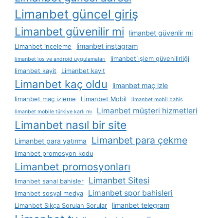
Limanbet güncel giriş
Limanbet güvenilir mi
limanbet güvenlir mi
limanbet instagram
Limanbet inceleme
limanbet i̇şlem güvenilirliği
limanbet i̇os ve android uygulamaları
limanbet kayit
Limanbet kayıt
Limanbet kaç oldu
limanbet maç izle
limanbet maç izleme
Limanbet Mobil
limanbet mobil bahis
Limanbet müşteri hizmetleri
limanbet mobile türkiye karlı mı
Limanbet nasıl bir site
Limanbet para çekme
Limanbet para yatırma
limanbet promosyon kodu
Limanbet promosyonları
Limanbet Sitesi
limanbet sanal bahisler
Limanbet spor bahisleri
limanbet sosyal medya
limanbet telegram
Limanbet Sıkça Sorulan Sorular