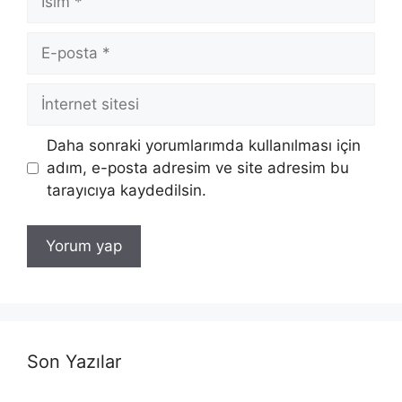
E-
posta
İnternet
sitesi
Daha sonraki yorumlarımda kullanılması için
adım, e-posta adresim ve site adresim bu
tarayıcıya kaydedilsin.
Son Yazılar