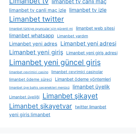
Limanbet tv
limanbet tv canli maç
limanbet tv izle
limanbet tv canli maç izle
Limanbet twitter
limanbet web sitesi
limanbet türkiye oyuncular i̇çin güvenli mi
limanbet whatsapp
Limanbet yardım
Limanbet yeni adresi
Limanbet yeni adres
Limanbet yeni giriş
Limanbet yeni giriş adresi
Limanbet yeni güncel giriş
limanbet çevrimiçi casinolar
limanbet çevrimiçi casino
Limanbet ödeme yöntemleri
limanbet ödeme süreci
limanbet üyelik
limanbet üye bahis seçenekleri menüsü
Limanbet şikayet
Limanbet üyeliği
Limanbet şikayetvar
twitter limanbet
yeni giris limanbet