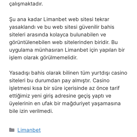
çalışmaktadır.
Şu ana kadar Limanbet web sitesi tekrar
yasaklandı ve bu web sitesi güvenilir bahis
siteleri arasında kolayca bulunabilen ve
görüntülenebilen web sitelerinden biridir. Bu
uygulama münhasıran Limanbet için yapılan bir
işlem olarak görülmemelidir.
Yasadışı bahis olarak bilinen tüm yurtdışı casino
siteleri bu durumdan pay almıştır. Casino
işletmesi kısa bir süre içerisinde az önce tarif
ettiğimiz yeni giriş adresine geçiş yaptı ve
üyelerinin en ufak bir mağduriyet yaşamasına
bile izin verilmedi.
Kategoriler
Limanbet