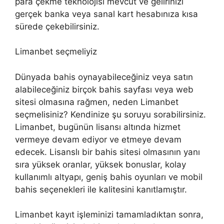
para çekme teknolojisi mevcut ve gelirinizi
gerçek banka veya sanal kart hesabınıza kısa
sürede çekebilirsiniz.
Limanbet seçmeliyiz
Dünyada bahis oynayabileceğiniz veya satın
alabileceğiniz birçok bahis sayfası veya web
sitesi olmasına rağmen, neden Limanbet
seçmelisiniz? Kendinize şu soruyu sorabilirsiniz.
Limanbet, bugünün lisansı altında hizmet
vermeye devam ediyor ve etmeye devam
edecek. Lisanslı bir bahis sitesi olmasının yanı
sıra yüksek oranlar, yüksek bonuslar, kolay
kullanımlı altyapı, geniş bahis oyunları ve mobil
bahis seçenekleri ile kalitesini kanıtlamıştır.
Limanbet kayıt işleminizi tamamladıktan sonra,