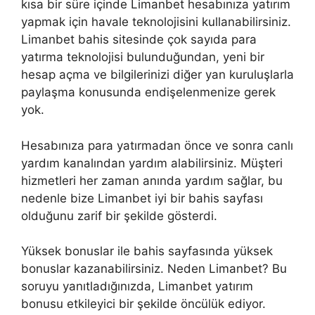
kısa bir süre içinde Limanbet hesabınıza yatırım
yapmak için havale teknolojisini kullanabilirsiniz.
Limanbet bahis sitesinde çok sayıda para
yatırma teknolojisi bulunduğundan, yeni bir
hesap açma ve bilgilerinizi diğer yan kuruluşlarla
paylaşma konusunda endişelenmenize gerek
yok.
Hesabınıza para yatırmadan önce ve sonra canlı
yardım kanalından yardım alabilirsiniz. Müşteri
hizmetleri her zaman anında yardım sağlar, bu
nedenle bize Limanbet iyi bir bahis sayfası
olduğunu zarif bir şekilde gösterdi.
Yüksek bonuslar ile bahis sayfasında yüksek
bonuslar kazanabilirsiniz. Neden Limanbet? Bu
soruyu yanıtladığınızda, Limanbet yatırım
bonusu etkileyici bir şekilde öncülük ediyor.