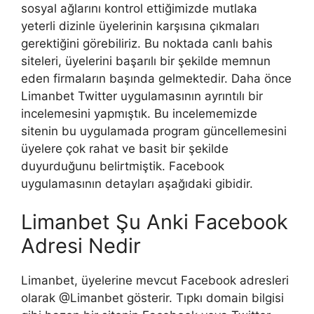
sosyal ağlarını kontrol ettiğimizde mutlaka
yeterli dizinle üyelerinin karşısına çıkmaları
gerektiğini görebiliriz. Bu noktada canlı bahis
siteleri, üyelerini başarılı bir şekilde memnun
eden firmaların başında gelmektedir. Daha önce
Limanbet Twitter uygulamasının ayrıntılı bir
incelemesini yapmıştık. Bu incelememizde
sitenin bu uygulamada program güncellemesini
üyelere çok rahat ve basit bir şekilde
duyurduğunu belirtmiştik. Facebook
uygulamasının detayları aşağıdaki gibidir.
Limanbet Şu Anki Facebook
Adresi Nedir
Limanbet, üyelerine mevcut Facebook adresleri
olarak @Limanbet gösterir. Tıpkı domain bilgisi