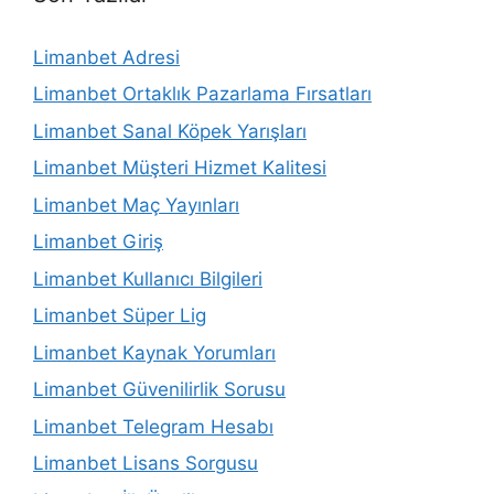
Limanbet Adresi
Limanbet Ortaklık Pazarlama Fırsatları
Limanbet Sanal Köpek Yarışları
Limanbet Müşteri Hizmet Kalitesi
Limanbet Maç Yayınları
Limanbet Giriş
Limanbet Kullanıcı Bilgileri
Limanbet Süper Lig
Limanbet Kaynak Yorumları
Limanbet Güvenilirlik Sorusu
Limanbet Telegram Hesabı
Limanbet Lisans Sorgusu