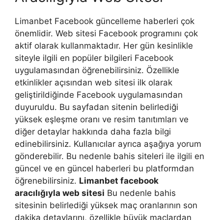
Limanbet Facebook güncelleme haberleri çok
önemlidir. Web sitesi Facebook programını çok
aktif olarak kullanmaktadır. Her gün kesinlikle
siteyle ilgili en popüler bilgileri Facebook
uygulamasından öğrenebilirsiniz. Özellikle
etkinlikler açısından web sitesi ilk olarak
geliştirildiğinde Facebook uygulamasından
duyuruldu. Bu sayfadan sitenin belirlediği
yüksek eşleşme oranı ve resim tanıtımları ve
diğer detaylar hakkında daha fazla bilgi
edinebilirsiniz. Kullanıcılar ayrıca aşağıya yorum
gönderebilir. Bu nedenle bahis siteleri ile ilgili en
güncel ve en güncel haberleri bu platformdan
öğrenebilirsiniz.
Limanbet facebook
aracılığıyla web sitesi
Bu nedenle bahis
sitesinin belirlediği yüksek maç oranlarının son
dakika detaylarını, özellikle büyük maçlardan