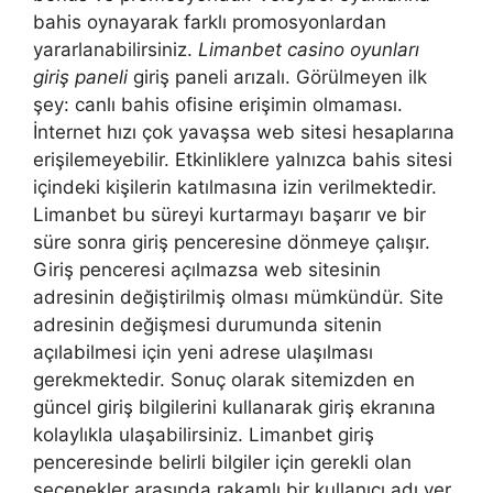
bahis oynayarak farklı promosyonlardan
yararlanabilirsiniz.
Limanbet casino oyunları
giriş paneli
giriş paneli arızalı. Görülmeyen ilk
şey: canlı bahis ofisine erişimin olmaması.
İnternet hızı çok yavaşsa web sitesi hesaplarına
erişilemeyebilir. Etkinliklere yalnızca bahis sitesi
içindeki kişilerin katılmasına izin verilmektedir.
Limanbet bu süreyi kurtarmayı başarır ve bir
süre sonra giriş penceresine dönmeye çalışır.
Giriş penceresi açılmazsa web sitesinin
adresinin değiştirilmiş olması mümkündür. Site
adresinin değişmesi durumunda sitenin
açılabilmesi için yeni adrese ulaşılması
gerekmektedir. Sonuç olarak sitemizden en
güncel giriş bilgilerini kullanarak giriş ekranına
kolaylıkla ulaşabilirsiniz. Limanbet giriş
penceresinde belirli bilgiler için gerekli olan
seçenekler arasında rakamlı bir kullanıcı adı yer