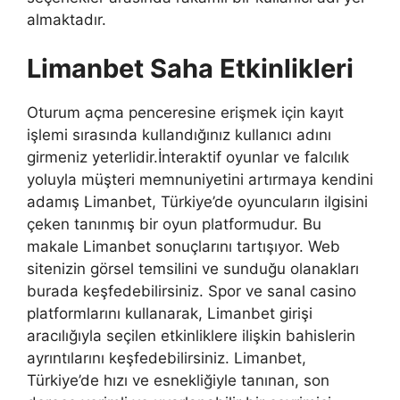
almaktadır.
Limanbet Saha Etkinlikleri
Oturum açma penceresine erişmek için kayıt
işlemi sırasında kullandığınız kullanıcı adını
girmeniz yeterlidir.İnteraktif oyunlar ve falcılık
yoluyla müşteri memnuniyetini artırmaya kendini
adamış Limanbet, Türkiye’de oyuncuların ilgisini
çeken tanınmış bir oyun platformudur. Bu
makale Limanbet sonuçlarını tartışıyor. Web
sitenizin görsel temsilini ve sunduğu olanakları
burada keşfedebilirsiniz. Spor ve sanal casino
platformlarını kullanarak, Limanbet girişi
aracılığıyla seçilen etkinliklere ilişkin bahislerin
ayrıntılarını keşfedebilirsiniz. Limanbet,
Türkiye’de hızı ve esnekliğiyle tanınan, son