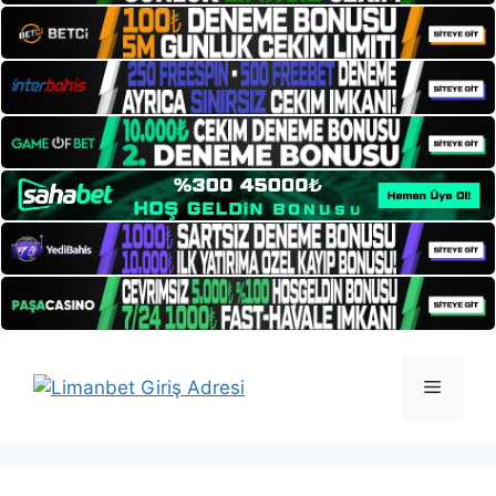
İçeriğe
atla
Menü