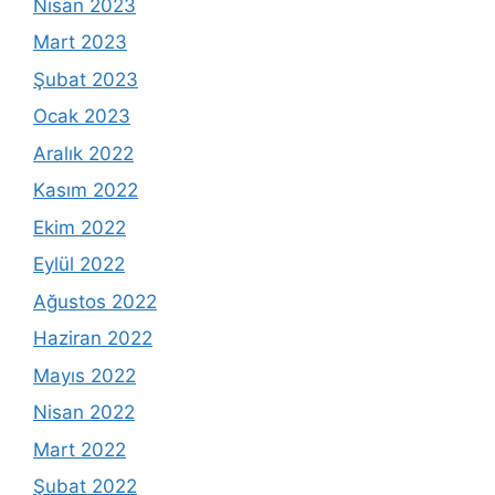
Nisan 2023
Mart 2023
Şubat 2023
Ocak 2023
Aralık 2022
Kasım 2022
Ekim 2022
Eylül 2022
Ağustos 2022
Haziran 2022
Mayıs 2022
Nisan 2022
Mart 2022
Şubat 2022