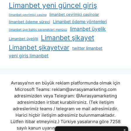
Limanbet yeni güncel giriş
limanbet çevrimiçi casinolar
limanbet çevrimiçi casino
Limanbet ödeme yöntemleri
limanbet ödeme süreci
limanbet üyelik
limanbet üye bahis seçenekleri menüsü
Limanbet şikayet
Limanbet üyeliği
Limanbet şikayetvar
twitter limanbet
yeni giris limanbet
Avrasya'nın en büyük reklam platformunda olmak için
Microsoft Teams:
reklam@avrasyamarketing.com
adresimizden veya Telegram: @Avrasyamarketing
adresimizden irtibat kurabilirsiniz. (Tek iletişim
adreslerimiz teams / telegram ve mail adresimizdir.
Harici hiçbir iletişim adresimiz bulunmamaktadır.
Lütfen itibar etmeyiniz.) Türkiye yasalarına göre 7258
sayılı kanun uyarınca yasa dışı bahis oynamanın