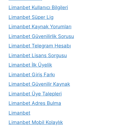
Limanbet Kullanıcı Bilgileri
Limanbet Süper Lig
Limanbet Kaynak Yorumları
Limanbet Güvenilirlik Sorusu
Limanbet Telegram Hesabı
Limanbet Lisans Sorgusu
Limanbet İlk Üyelik
Limanbet Giriş Farkı
Limanbet Güvenilir Kaynak
Limanbet Üye Talepleri
Limanbet Adres Bulma
Limanbet
Limanbet Mobil Kolaylık