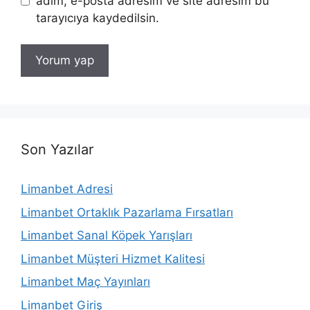
adım, e-posta adresim ve site adresim bu
tarayıcıya kaydedilsin.
Son Yazılar
Limanbet Adresi
Limanbet Ortaklık Pazarlama Fırsatları
Limanbet Sanal Köpek Yarışları
Limanbet Müşteri Hizmet Kalitesi
Limanbet Maç Yayınları
Limanbet Giriş