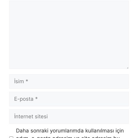
Yorum
İsim
E-
posta
İnternet
sitesi
Daha sonraki yorumlarımda kullanılması için