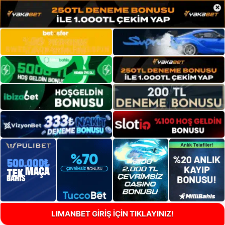
×
LIMANBET GİRİŞ İÇİN TIKLAYINIZ!