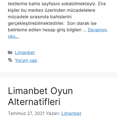
testlerine bahis sayfasını sokabilmekteyiz. Zira
kişiler bu merkez üzerinden mücadelelere
mücadele sırasında bahislerini
gerçekleştirebilmektedirler. Son olarak ise
belirleme edilen hesap giriş bilgileri …
Devamını
oku…
Kategoriler
Limanbet
Yorum yap
Limanbet Oyun
Alternatifleri
Temmuz 27, 2021
Yazarı:
Limanbet