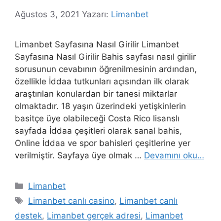
Ağustos 3, 2021
Yazarı:
Limanbet
Limanbet Sayfasına Nasıl Girilir Limanbet
Sayfasına Nasıl Girilir Bahis sayfası nasıl girilir
sorusunun cevabının öğrenilmesinin ardından,
özellikle İddaa tutkunları açısından ilk olarak
araştırılan konulardan bir tanesi miktarlar
olmaktadır. 18 yaşın üzerindeki yetişkinlerin
basitçe üye olabileceği Costa Rico lisanslı
sayfada İddaa çeşitleri olarak sanal bahis,
Online İddaa ve spor bahisleri çeşitlerine yer
verilmiştir. Sayfaya üye olmak …
Devamını oku…
Kategoriler
Limanbet
Etiketler
Limanbet canlı casino
,
Limanbet canlı
destek
,
Limanbet gerçek adresi
,
Limanbet