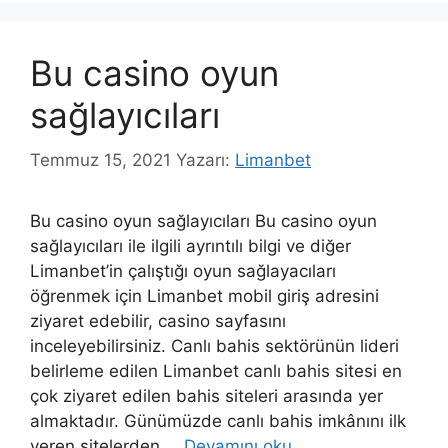
Bu casino oyun
sağlayıcıları
Temmuz 15, 2021
Yazarı:
Limanbet
Bu casino oyun sağlayıcıları Bu casino oyun
sağlayıcıları ile ilgili ayrıntılı bilgi ve diğer
Limanbet’in çalıştığı oyun sağlayacıları
öğrenmek için Limanbet mobil giriş adresini
ziyaret edebilir, casino sayfasını
inceleyebilirsiniz. Canlı bahis sektörünün lideri
belirleme edilen Limanbet canlı bahis sitesi en
çok ziyaret edilen bahis siteleri arasında yer
almaktadır. Günümüzde canlı bahis imkânını ilk
veren sitelerden …
Devamını oku…