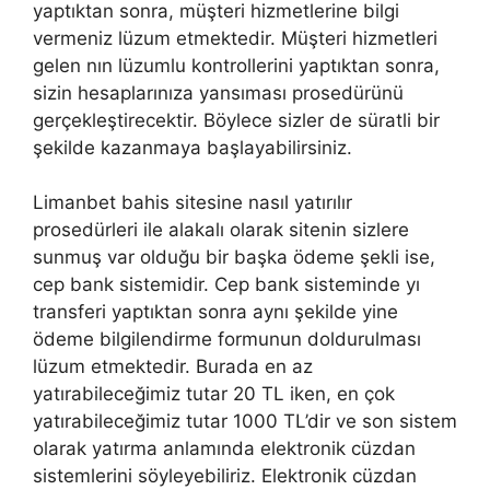
yaptıktan sonra, müşteri hizmetlerine bilgi
vermeniz lüzum etmektedir. Müşteri hizmetleri
gelen nın lüzumlu kontrollerini yaptıktan sonra,
sizin hesaplarınıza yansıması prosedürünü
gerçekleştirecektir. Böylece sizler de süratli bir
şekilde kazanmaya başlayabilirsiniz.
Limanbet bahis sitesine nasıl yatırılır
prosedürleri ile alakalı olarak sitenin sizlere
sunmuş var olduğu bir başka ödeme şekli ise,
cep bank sistemidir. Cep bank sisteminde yı
transferi yaptıktan sonra aynı şekilde yine
ödeme bilgilendirme formunun doldurulması
lüzum etmektedir. Burada en az
yatırabileceğimiz tutar 20 TL iken, en çok
yatırabileceğimiz tutar 1000 TL’dir ve son sistem
olarak yatırma anlamında elektronik cüzdan
sistemlerini söyleyebiliriz. Elektronik cüzdan