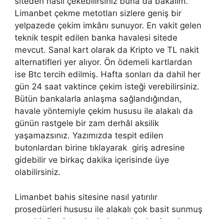
siteden nasıl çekebilirsiniz buna da bakalım.
Limanbet çekme metotları sizlere geniş bir
yelpazede çekim imkânı sunuyor. En vakit gelen
teknik tespit edilen banka havalesi sitede
mevcut. Sanal kart olarak da Kripto ve TL nakit
alternatifleri yer alıyor. Ön ödemeli kartlardan
ise Btc tercih edilmiş. Hafta sonları da dahil her
gün 24 saat vaktince çekim isteği verebilirsiniz.
Bütün bankalarla anlaşma sağlandığından,
havale yöntemiyle çekim hususu ile alakalı da
günün rastgele bir zam derhâl aksilik
yaşamazsınız. Yazımızda tespit edilen
butonlardan birine tıklayarak giriş adresine
gidebilir ve birkaç dakika içerisinde üye
olabilirsiniz.
Limanbet bahis sitesine nasıl yatırılır
prosedürleri hususu ile alakalı çok basit sunmuş