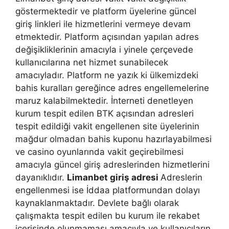
göstermektedir ve platform üyelerine güncel
giriş linkleri ile hizmetlerini vermeye devam
etmektedir. Platform açısından yapılan adres
değişikliklerinin amacıyla i yinele çerçevede
kullanıcılarına net hizmet sunabilecek
amacıyladır. Platform ne yazık ki ülkemizdeki
bahis kuralları gereğince adres engellemelerine
maruz kalabilmektedir. İnterneti denetleyen
kurum tespit edilen BTK açısından adresleri
tespit edildiği vakit engellenen site üyelerinin
mağdur olmadan bahis kuponu hazırlayabilmesi
ve casino oyunlarında vakit geçirebilmesi
amacıyla güncel giriş adreslerinden hizmetlerini
dayanıklıdır.
Limanbet giriş adresi
Adreslerin
engellenmesi ise İddaa platformundan dolayı
kaynaklanmaktadır. Devlete bağlı olarak
çalışmakta tespit edilen bu kurum ile rekabet
içerisinde olunmaması amacıyla ve kullanıcıların