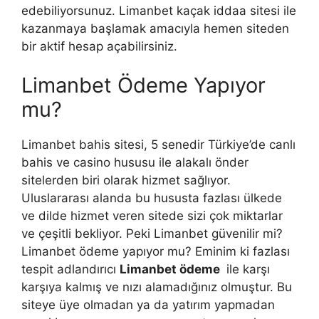
edebiliyorsunuz. Limanbet kaçak iddaa sitesi ile
kazanmaya başlamak amacıyla hemen siteden
bir aktif hesap açabilirsiniz.
Limanbet Ödeme Yapıyor
mu?
Limanbet bahis sitesi, 5 senedir Türkiye’de canlı
bahis ve casino hususu ile alakalı önder
sitelerden biri olarak hizmet sağlıyor.
Uluslararası alanda bu hususta fazlası ülkede
ve dilde hizmet veren sitede sizi çok miktarlar
ve çeşitli bekliyor. Peki Limanbet güvenilir mi?
Limanbet ödeme yapıyor mu? Eminim ki fazlası
tespit adlandırıcı
Limanbet ödeme
ile karşı
karşıya kalmış ve nızı alamadığınız olmuştur. Bu
siteye üye olmadan ya da yatırım yapmadan