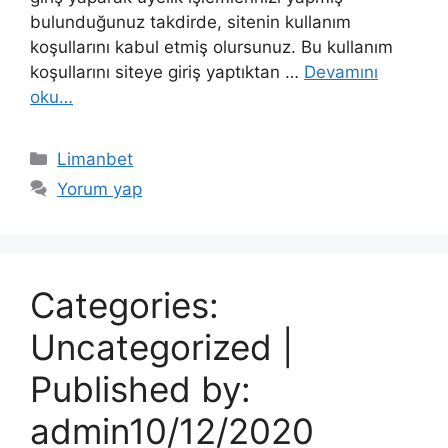
bulunduğunuz takdirde, sitenin kullanım
koşullarını kabul etmiş olursunuz. Bu kullanım
koşullarını siteye giriş yaptıktan …
Devamını
oku…
Kategoriler
Limanbet
Yorum yap
Categories:
Uncategorized |
Published by:
admin10/12/2020