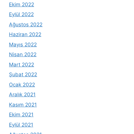
Ekim 2022
Eylül 2022
Ağustos 2022
Haziran 2022
Mayıs 2022
Nisan 2022
Mart 2022
Şubat 2022
Ocak 2022
Aralık 2021
Kasım 2021
Ekim 2021
Eylül 2021